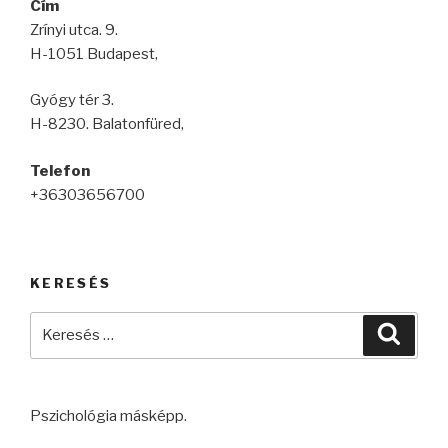
Cím
Zrínyi utca. 9.
H-1051 Budapest,
Gyógy tér 3.
H-8230. Balatonfüred,
Telefon
+36303656700
KERESÉS
Keresés
Keres
a
következő
kifejezésre:
Pszichológia másképp.