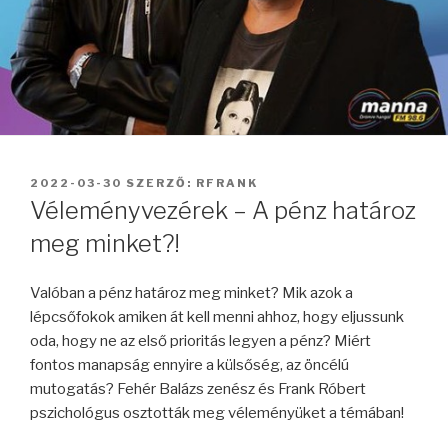
BEKÜLDVE:
2022-03-30
SZERZŐ:
RFRANK
Véleményvezérek – A pénz határoz
meg minket?!
Valóban a pénz határoz meg minket? Mik azok a
lépcsőfokok amiken át kell menni ahhoz, hogy eljussunk
oda, hogy ne az első prioritás legyen a pénz? Miért
fontos manapság ennyire a külsőség, az öncélú
mutogatás? Fehér Balázs zenész és Frank Róbert
pszichológus osztották meg véleményüket a témában!