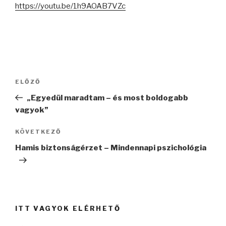
https://youtu.be/1h9AOAB7VZc
Bejegyzés
Korábbi
ELŐZŐ
navigáció
bejegyzés
„Egyedül maradtam – és most boldogabb
vagyok”
Következő
KÖVETKEZŐ
bejegyzés
Hamis biztonságérzet – Mindennapi pszichológia
ITT VAGYOK ELÉRHETŐ