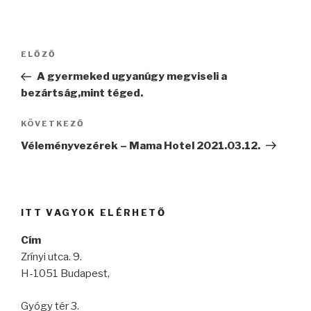
Bejegyzés
Korábbi
ELŐZŐ
navigáció
bejegyzés
A gyermeked ugyanúgy megviseli a
bezártság,mint téged.
Következő
KÖVETKEZŐ
bejegyzés
Véleményvezérek – Mama Hotel 2021.03.12.
ITT VAGYOK ELÉRHETŐ
Cím
Zrínyi utca. 9.
H-1051 Budapest,
Gyógy tér 3.