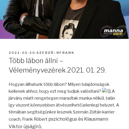
BEKÜLDVE:
2021-03-20
SZERZŐ:
RFRANK
Több lábon állni –
Véleményvezérek 2021. 01. 29.
Hogyan állhatunk több lábon? Milyen tulajdonságok
kellenek ahhoz, hogy ezt meg tudjuk valósítani?
A
járvány miatt rengetegen maradtak munka nélkül, talán
így viszont könnyebben átvészelhető jelenlegi helyzet. A
témában segítségünkre lesznek Szemán Zoltán karrier
pszichológus és Klausmann
coach, Frank Róbert
Viktor újságíró,