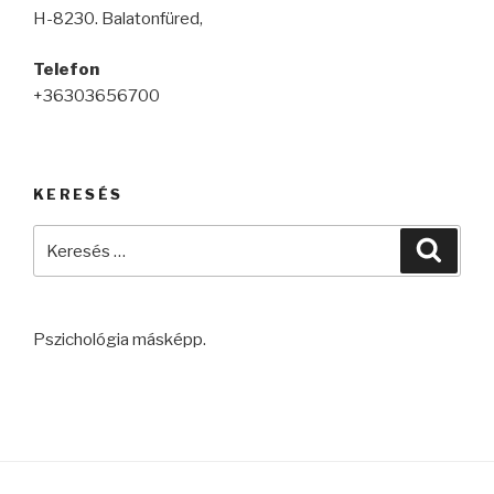
H-8230. Balatonfüred,
Telefon
+36303656700
KERESÉS
Keresés
Keres
a
következő
kifejezésre:
Pszichológia másképp.